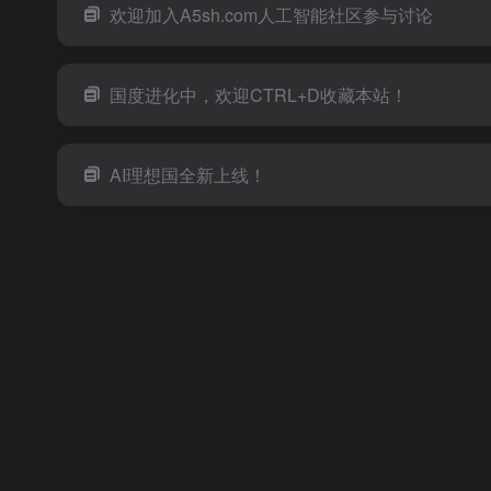
欢迎加入A5sh.com人工智能社区参与讨论
国度进化中，欢迎CTRL+D收藏本站！
AI理想国全新上线！