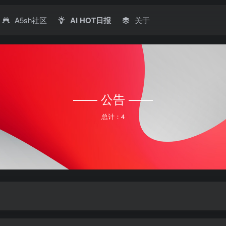
A5sh社区
AI HOT日报
关于
—— 公告 ——
总计：4