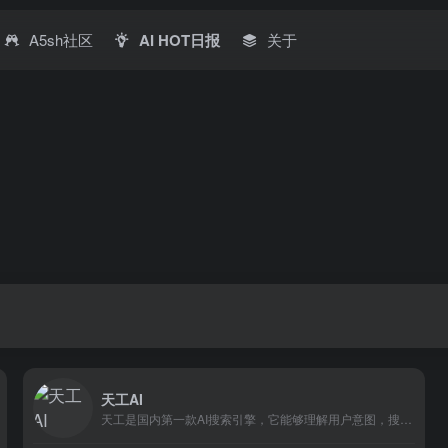
A5sh社区
AI HOT日报
关于
天工AI
天工是国内第一款AI搜索引擎，它能够理解用户意图，搜索全网海量信息，并通过人工智能技术，归纳、概括、整合这些信息，输出高质量、无广告的搜索结果，还能够把搜索结果自动整理为脑图和大纲，支持专业的学术科研类搜索。此外，天工还具备聊天、写作、问答、画画的能力。天工通过自然语言与用户进行问答交互，可满足知识问答、文章创作、逻辑推演、数理推算、代码编程、AI画画、虚拟人聊天、情感陪伴等多元化需求。天工还具有大量的智能体，在学习、职场、生活等多类场景中都能辅助你。