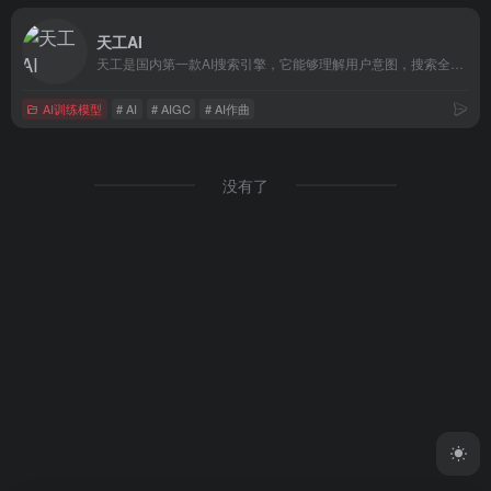
天工AI
天工是国内第一款AI搜索引擎，它能够理解用户意图，搜索全网海量信息，并通过人工智能技术，归纳、概括、整合这些信息，输出高质量、无广告的搜索结果，还能够把搜索结果自动整理为脑图和大纲，支持专业的学术科研类搜索。此外，天工还具备聊天、写作、问答、画画的能力。天工通过自然语言与用户进行问答交互，可满足知识问答、文章创作、逻辑推演、数理推算、代码编程、AI画画、虚拟人聊天、情感陪伴等多元化需求。天工还具有大量的智能体，在学习、职场、生活等多类场景中都能辅助你。
AI训练模型
# AI
# AIGC
# AI作曲
没有了