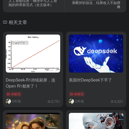
人工智能综述：物理学与人工智
果断辞职创业，结果收入不如摆
能的跨界新范式（全文版本）
摊
相关文章
DeepSeek-R1持续刷屏，连
美国对DeepSeek下手了
Open R1都来了！
AI资讯
AI资讯
2年前
2年前
2,751
3,321