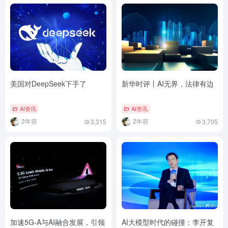
美国对DeepSeek下手了
新华时评丨AI无界，法律有边
AI资讯
AI资讯
2年前
2年前
3,315
3,705
加速5G-A与AI融合发展，引领
AI大模型时代的碰撞：李开复