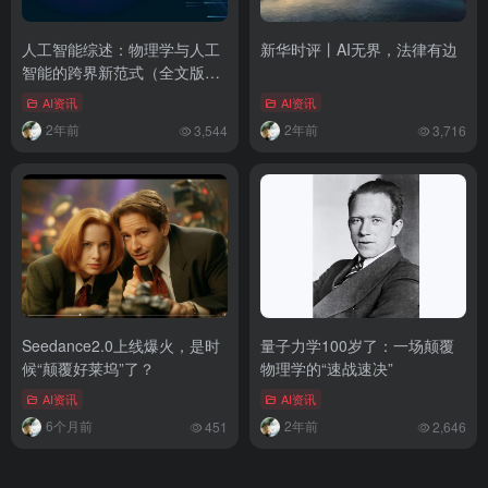
人工智能综述：物理学与人工
新华时评丨AI无界，法律有边
智能的跨界新范式（全文版
本）
AI资讯
AI资讯
2年前
2年前
3,544
3,716
Seedance2.0上线爆火，是时
量子力学100岁了：一场颠覆
候“颠覆好莱坞”了？
物理学的“速战速决”
AI资讯
AI资讯
6个月前
2年前
451
2,646