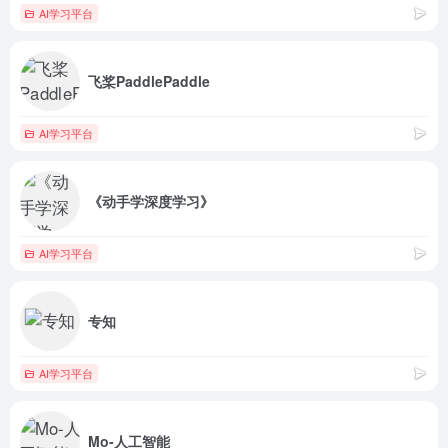
AI学习平台
飞桨PaddlePaddle
AI学习平台
《动手学深度学习》
AI学习平台
专知
AI学习平台
Mo-人工智能