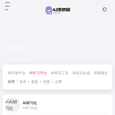
AI学习平台
共 7 篇网址
AI开放平台
AI学习平台
AI对话工具
AI音乐生成
AI视频生成
排序
发布
更新
浏览
点赞
AI研习社
AI学习社区