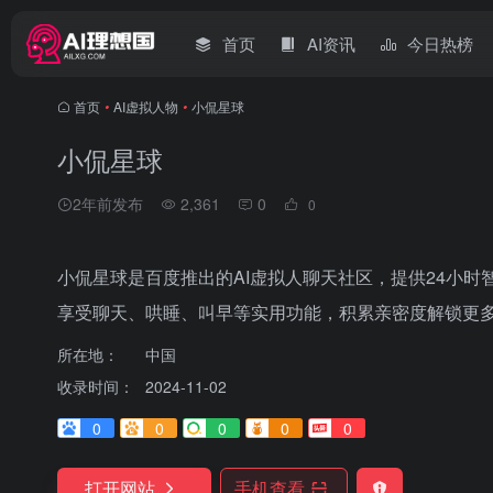
首页
AI资讯
今日热榜
首页
•
AI虚拟人物
•
小侃星球
小侃星球
2年前发布
2,361
0
0
小侃星球是百度推出的AI虚拟人聊天社区，提供24小
享受聊天、哄睡、叫早等实用功能，积累亲密度解锁更多惊
所在地：
中国
收录时间：
2024-11-02
0
0
0
0
0
打开网站
手机查看