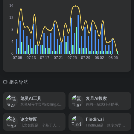
相关导航
笔灵AI工具
复旦AI搜索
笔灵AI写作官网(ibiling.cn) - 国内领先的AI写作助手与智能工具。专为提高写作效率而设计，提供免费的AI文章改写、论文辅助、商业计划书撰写等服务。无论是学术写作还是商业文案，笔灵AI写作都能快速生成高质量内容，简化您的写作过程。
你的一站式科研助手。
论文智匠
Findin.ai
论文智匠是一个基于人工智能的学术写作平台，旨在帮助用户自动生成论文大纲和初稿。
Findin.ai是一款专为学术研究设计的AI工具，旨在大幅提升文献筛选、精读、笔记摘录、主题研究以及学术写作的效率。