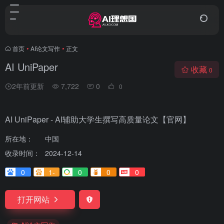
首页
•
AI论文写作
•
正文
AI UniPaper
收藏
0
2年前更新
7,722
0
0
AI UniPaper - AI辅助大学生撰写高质量论文【官网】
所在地：
中国
收录时间：
2024-12-14
0
1-
0
0
0
打开网站