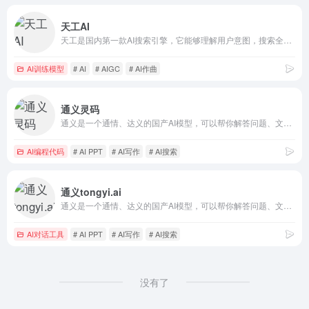
天工AI
天工是国内第一款AI搜索引擎，它能够理解用户意图，搜索全网海量信息，并通过人工智能技术，归纳、概括、整合这些信息，输出高质量、无广告的搜索结果，还能够把搜索结果自动整理为脑图和大纲，支持专业的学术科研类搜索。此外，天工还具备聊天、写作、问答、画画的能力。天工通过自然语言与用户进行问答交互，可满足知识问答、文章创作、逻辑推演、数理推算、代码编程、AI画画、虚拟人聊天、情感陪伴等多元化需求。天工还具有大量的智能体，在学习、职场、生活等多类场景中都能辅助你。
AI训练模型
# AI
# AIGC
# AI作曲
通义灵码
通义是一个通情、达义的国产AI模型，可以帮你解答问题、文档阅读、联网搜索并写作总结，最多支持1000万字的文档速读。通义tongyi.ai_你的全能AI助手
AI编程代码
# AI PPT
# AI写作
# AI搜索
通义tongyi.ai
通义是一个通情、达义的国产AI模型，可以帮你解答问题、文档阅读、联网搜索并写作总结，最多支持1000万字的文档速读。通义tongyi.ai_你的全能AI助手
AI对话工具
# AI PPT
# AI写作
# AI搜索
没有了