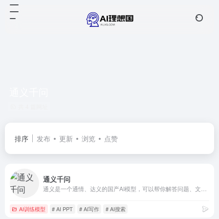
通义千问
共 4 篇网址
排序
发布
更新
浏览
点赞
通义千问
通义是一个通情、达义的国产AI模型，可以帮你解答问题、文档阅读、联网搜索并写作总结，最多支持1000万字的文档速读。通义tongyi.ai_你的全能AI助手
AI训练模型
# AI PPT
# AI写作
# AI搜索