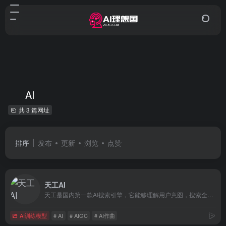
AI
共 3 篇网址
排序
发布
更新
浏览
点赞
天工AI
天工是国内第一款AI搜索引擎，它能够理解用户意图，搜索全网海量信息，并通过人工智能技术，归纳、概括、整合这些信息，输出高质量、无广告的搜索结果，还能够把搜索结果自动整理为脑图和大纲，支持专业的学术科研类搜索。此外，天工还具备聊天、写作、问答、画画的能力。天工通过自然语言与用户进行问答交互，可满足知识问答、文章创作、逻辑推演、数理推算、代码编程、AI画画、虚拟人聊天、情感陪伴等多元化需求。天工还具有大量的智能体，在学习、职场、生活等多类场景中都能辅助你。
AI训练模型
# AI
# AIGC
# AI作曲