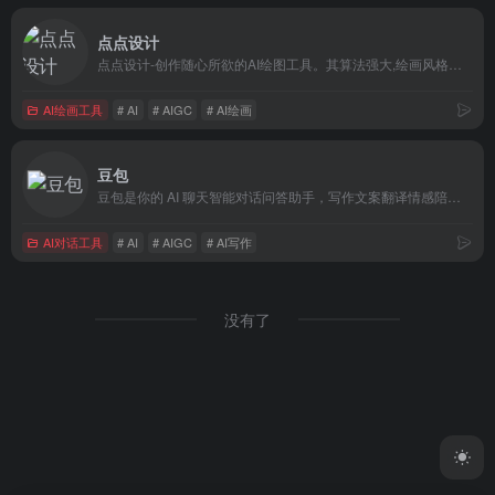
点点设计
点点设计-创作随心所欲的AI绘图工具。其算法强大,绘画风格多种多样,简单易用,功能强大。涵盖从文字到图像的自由转换,一键即可启程,开始您的AI创作之旅。
AI绘画工具
# AI
# AIGC
# AI绘画
豆包
豆包是你的 AI 聊天智能对话问答助手，写作文案翻译情感陪伴编程全能工具。豆包为你答疑解惑，提供灵感，辅助创作，也可以和你畅聊任何你感兴趣的话题。
AI对话工具
# AI
# AIGC
# AI写作
没有了